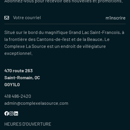
Abonnez-vous pour recevoir des nouvelles et promotions.
m'inscrire
Situé sur le bord du magnifique Grand Lac Saint-Francois, à
la frontière des Cantons-de-l’est et de la Beauce, Le
Complexe La Source est un endroit de villégiature
exceptionnel.
470 route 263
Saint-Romain, QC
G0Y1L0
418 486-2420
admin@complexelasource.com
Confirm your age
Are you 18 years old or older?
HEURES D’OUVERTURE